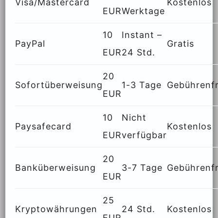
Visa/Mastercard
Kostenlos
EUR
Werktage
10
Instant –
PayPal
Gratis
EUR
24 Std.
20
Sofortüberweisung
1-3 Tage
Gebührenfr
EUR
10
Nicht
Paysafecard
Kostenlos
EUR
verfügbar
20
Banküberweisung
3-7 Tage
Gebührenfr
EUR
25
Kryptowährungen
24 Std.
Kostenlos
EUR