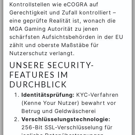
Kontrollstellen wie eCOGRA auf
Gerechtigkeit und Zufall kontrolliert –
eine geprüfte Realität ist, wonach die
MGA Gaming Autorität zu jenen
schärfsten Aufsichtsbehörden in der EU
zählt und oberste Maßstäbe für
Nutzerschutz verlangt.
UNSERE SECURITY-
FEATURES IM
DURCHBLICK
Identitätsprüfung:
KYC-Verfahren
(Kenne Your Nutzer) bewahrt vor
Betrug und Geldwäscherei
Verschlüsselungstechnologie:
256-Bit SSL-Verschlüsselung für