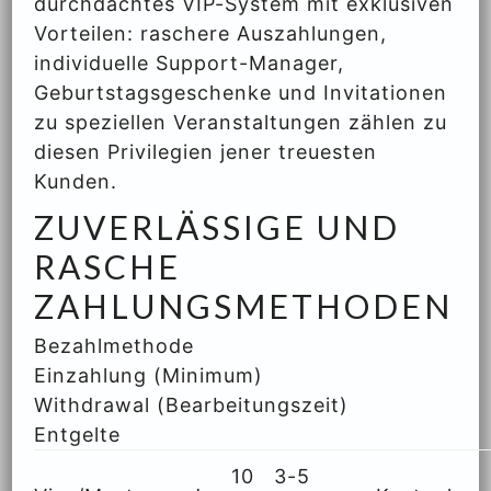
durchdachtes VIP-System mit exklusiven
Vorteilen: raschere Auszahlungen,
individuelle Support-Manager,
Geburtstagsgeschenke und Invitationen
zu speziellen Veranstaltungen zählen zu
diesen Privilegien jener treuesten
Kunden.
ZUVERLÄSSIGE UND
RASCHE
ZAHLUNGSMETHODEN
Bezahlmethode
Einzahlung (Minimum)
Withdrawal (Bearbeitungszeit)
Entgelte
10
3-5