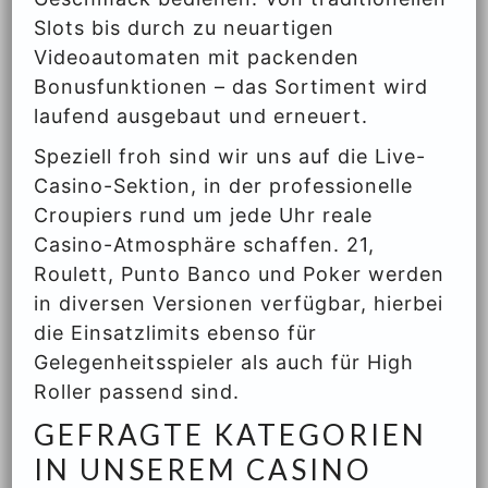
Slots bis durch zu neuartigen
Videoautomaten mit packenden
Bonusfunktionen – das Sortiment wird
laufend ausgebaut und erneuert.
Speziell froh sind wir uns auf die Live-
Casino-Sektion, in der professionelle
Croupiers rund um jede Uhr reale
Casino-Atmosphäre schaffen. 21,
Roulett, Punto Banco und Poker werden
in diversen Versionen verfügbar, hierbei
die Einsatzlimits ebenso für
Gelegenheitsspieler als auch für High
Roller passend sind.
GEFRAGTE KATEGORIEN
IN UNSEREM CASINO