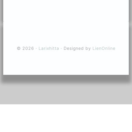
© 2026 ·
Larixhitta
· Designed by
LienOnline