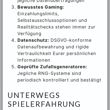
jegliche Datenübertragungen
Bewusstes Gaming:
Einzahlungslimits,
Selbstausschlussoptionen und
Realitätschecks stehen immer zur
Verfügung
Datenschutz:
DSGVO-konforme
Datenaufbewahrung und rigide
Vertraulichkeit Eurer persönlichen
Informationen
Geprüfte Zufallsgeneratoren:
Jegliche RNG-Systeme sind
periodisch kontrolliert und bestätigt
UNTERWEGS
SPIELERFAHRUNG