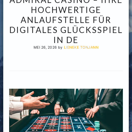
HOCHWERTIGE
ANLAUFSTELLE FÜR
DIGITALES GLÜCKSSPIEL
IN DE
MEI 26, 2026
by
LIENEKE TONJANN