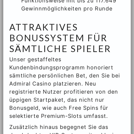
Funktionsweise mit bis zu 117.649
Gewinnmöglichkeiten pro Runde
ATTRAKTIVES
BONUSSYSTEM FÜR
SÄMTLICHE SPIELER
Unser gestaffeltes
Kundenbindungsprogramm honoriert
sämtliche persönlichen Bet, den Sie bei
Admiral Casino platzieren. Neu
registrierte Nutzer profitieren von den
üppigen Startpaket, das nicht nur
Bonusgeld, wie auch Free Spins für
selektierte Premium-Slots umfasst.
Zusätzlich hinaus begegnet Sie das