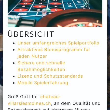
ÜBERSICHT
Unser umfangreiches Spielportfolio
Attraktives Bonusprogramm für
jeden Nutzer
Sichere und schnelle
Bezahlmöglichkeiten
Lizenz und Schutzstandards
Mobile Spielerfahrung
Grüß Gott bei
chateau-
villarslesmoines.ch
, an dem Qualität und
Entertainment auf oberstem Niveau