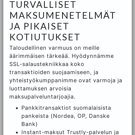
TURVALLISET
MAKSUMENETELMÄT
JA PIKAISET
KOTIUTUKSET
Taloudellinen varmuus on meille
äärimmäisen tärkeää. Hyödynnämme
SSL-salaustekniikkaa koko
transaktioiden suojaamiseen, ja
yhteistyökumppanimme ovat varmoja ja
luottamuksen arvoisia
maksupalveluntarjoajia.
Pankkitransaktiot suomalaisista
pankeista (Nordea, OP, Danske
Bank)
Instant-maksut Trustly-palvelun ja