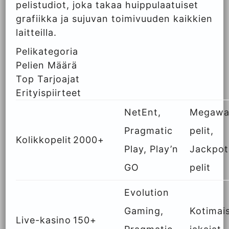
pelistudiot, joka takaa huippulaatuiset
grafiikka ja sujuvan toimivuuden kaikkien
laitteilla.
Pelikategoria
Pelien Määrä
Top Tarjoajat
Erityispiirteet
NetEnt,
Megawa
Pragmatic
pelit,
Kolikkopelit
2000+
Play, Play’n
Jackpot
GO
pelit
Evolution
Gaming,
Kotimai
Live-kasino
150+