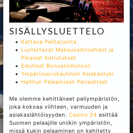
SISÄLLYSLUETTELO
Kattava Pelitarjonta
Luotettavat Maksuvaihtoehdot ja
Pikaiset Kotiutukset
Edulliset Bonustoiminnot
Ympärivuorokautinen Asiakastuki
Hallitun Pelaamisen Periaatteet
Me olemme kehittäneet peliympäristön,
joka kokoaa viihteen, varmuuden ja
asiakaslähtöisyyden.
Casino 24
esittää
Suomen pelaajille uniikin ympäristön,
missä kukin pelaaminen on kehitetty