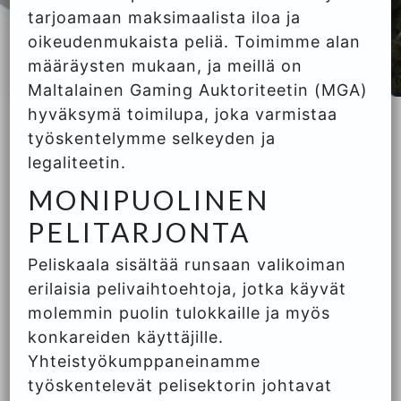
tarjoamaan maksimaalista iloa ja
oikeudenmukaista peliä. Toimimme alan
määräysten mukaan, ja meillä on
Maltalainen Gaming Auktoriteetin (MGA)
hyväksymä toimilupa, joka varmistaa
työskentelymme selkeyden ja
legaliteetin.
MONIPUOLINEN
PELITARJONTA
Peliskaala sisältää runsaan valikoiman
erilaisia pelivaihtoehtoja, jotka käyvät
molemmin puolin tulokkaille ja myös
konkareiden käyttäjille.
Yhteistyökumppaneinamme
työskentelevät pelisektorin johtavat