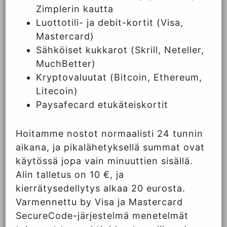
Zimplerin kautta
Luottotili- ja debit-kortit (Visa,
Mastercard)
Sähköiset kukkarot (Skrill, Neteller,
MuchBetter)
Kryptovaluutat (Bitcoin, Ethereum,
Litecoin)
Paysafecard etukäteiskortit
Hoitamme nostot normaalisti 24 tunnin
aikana, ja pikalähetyksellä summat ovat
käytössä jopa vain minuuttien sisällä.
Alin talletus on 10 €, ja
kierrätysedellytys alkaa 20 eurosta.
Varmennettu by Visa ja Mastercard
SecureCode-järjestelmä menetelmät